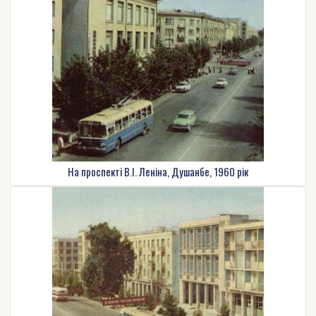
На проспекті В.І. Леніна, Душанбе, 1960 рік