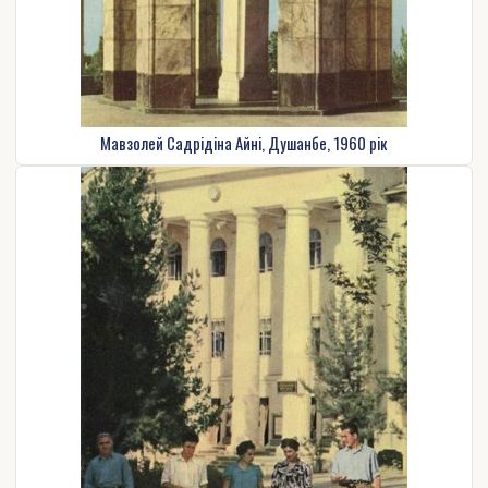
Мавзолей Садрідіна Айні, Душанбе, 1960 рік