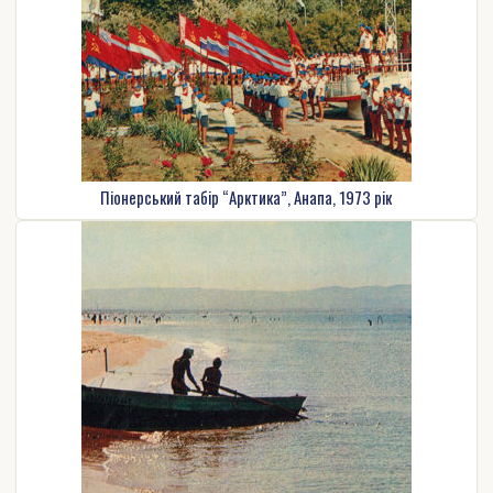
Піонерський табір “Арктика”, Анапа, 1973 рік