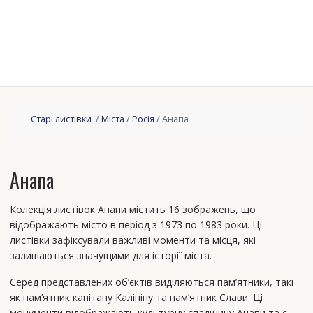
Старі листівки
/
Міста
/
Росія
/ Анапа
Анапа
Колекція листівок Анапи містить 16 зображень, що
відображають місто в період з 1973 по 1983 роки. Ці
листівки зафіксували важливі моменти та місця, які
залишаються значущими для історії міста.
Серед представлених об’єктів виділяються пам’ятники, такі
як пам’ятник капітану Калініну та пам’ятник Слави. Ці
монументи відображають культурну спадщину Анапи та є