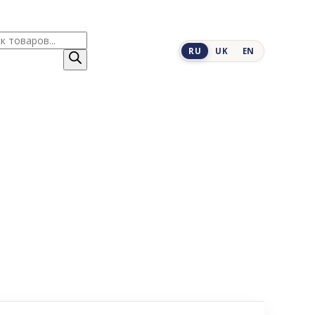
к
RU
UK
EN
ров