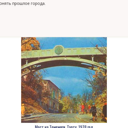
онять прошлое города.
Мост на Томемяги. Тарту, 1978 год