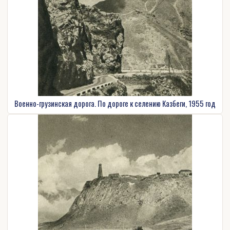
Военно-грузинская дорога. По дороге к селению Казбеги, 1955 год